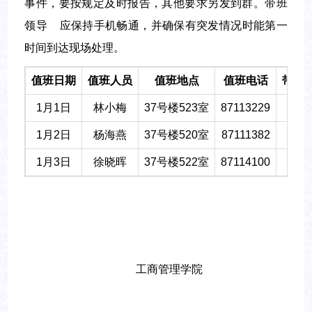
事件，要按规定及时报告，其他要求另发到群。带班
领导 应保持手机畅通，并确保有突发情况时能第一
时间到达现场处理。
值班日期
值班人员
值班地点
值班电话
带班
1月1日
林小梅
37号楼523室
87113229
黄嫚
1月2日
杨海燕
37号楼520室
87111382
钟远
1月3日
徐晓晖
37号楼522室
87114100
万良
工商管理学院