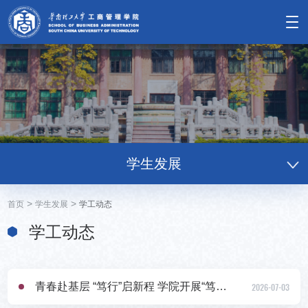
学生发展
>
>
首页
学生发展
学工动态
学工动态
青春赴基层 “笃行”启新程 学院开展“笃行计划”2026年学生暑期赴党政部门挂职锻炼行前工作会
2026-07-03