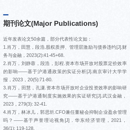
期刊论文(Major Publications)
近年发表论文50余篇，部分代表性论文如：
1.肖万，田慧，段浩.股权质押、管理层激励与债券违约[J].财
务与金融，2023(2):41-45+68.
2.肖万，刘静蓉，段浩，彭程.资本市场开放对股票定价效率
的影响——基于沪港通政策的实证分析[J].南京审计大学学
报，2023，20(5):71-80.
3.肖万，田慧，孔潇.资本市场开放对企业投资效率的影响研
究——基于沪港通制度实施效果的实证研究[J].武汉金融，
2023，279(3): 32-41.
4.肖万，林冰儿，郭思圻.CFO兼任董秘会抑制企业盈余管理
吗？——基于声誉理论视角[J]．华东经济管理，2021，
36(1): 119-128.