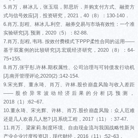
5.肖万，林冰儿，张玉琨，郭思圻．并购支付方式、融资方
式与信号效应[J]．投资研究，2021，40（8）：130-140．
6.肖万, 彭程、林冰儿.利空、融券交易与市场有效性：一个准
实验研究[J]. 预测，2020（5）：82-88.
7.肖万, 彭程, 韦玮. 按效付费模式下PPP柔性合同的运用——
基于双案例的比较研究[J].宏观经济研究，2020（8）：64-
75+155.
8.肖万,张宇彤,许林.期权属性、公司治理与可转债发行动机
[J].南开管理评论,2020(2) :142-154.
9.宋光辉、董永琦、肖万、许林.股价崩盘风险与收入差距
——股价异常波动经济后果的分析[J].预测，
2018（1）:62~67.
10.董永琦、宋光辉、许林、肖万.股价崩盘风险：众人厄难
还是几人欢喜几人愁? [J].系统工程，2017（11）：37-47.
11.肖万、梁家莉.制度环境、自由现金流与我国战略性新兴
产业企业过度投资[J]．现代财经，2016（11）:52~63．