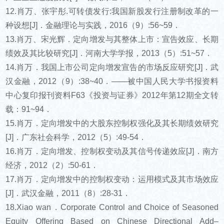
12.肖万、张宇彤.可转债发行:我国新股发行注册制改革的一
种设想[J]．金融理论与实践，2016（9）:56~59．
13.肖万、宋光辉．定向增发与其整体上市：宣告效应、长期
绩效及其比较研究[J]．河南大学学报，2013（5）:51~57．
14.肖万．我国上市公司定向增发宣告的市场反应研究[J]．武
汉金融，2012（9）:38~40．——被中国人民大学书报资料
中心复印报刊资料F63《投资与证券》2012年第12期全文转
载：91~94．
15.肖万．定向增发中的大股东控制权强化及其长期绩效研究
[J]．广东社会科学，2012（5）:49-54．
16.肖万．定向增发、控制权变动及其信号传递效应[J]．南方
经济，2012（2）:50-61．
17.肖万．定向增发中的控制权变动：运用模式及其市场效应
[J]．武汉金融，2011（8）:28-31．
18.Xiao wan．Corporate Control and Choice of Seasoned
Equity Offering Based on Chinese Directional Add–