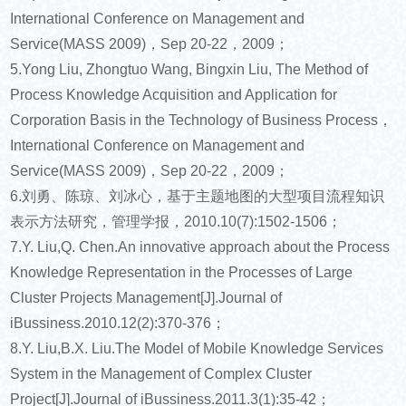
International Conference on Management and
Service(MASS 2009)，Sep 20-22，2009；
5.Yong Liu, Zhongtuo Wang, Bingxin Liu, The Method of
Process Knowledge Acquisition and Application for
Corporation Basis in the Technology of Business Process，
International Conference on Management and
Service(MASS 2009)，Sep 20-22，2009；
6.刘勇、陈琼、刘冰心，基于主题地图的大型项目流程知识
表示方法研究，管理学报，2010.10(7):1502-1506；
7.Y. Liu,Q. Chen.An innovative approach about the Process
Knowledge Representation in the Processes of Large
Cluster Projects Management[J].Journal of
iBussiness.2010.12(2):370-376；
8.Y. Liu,B.X. Liu.The Model of Mobile Knowledge Services
System in the Management of Complex Cluster
Project[J].Journal of iBussiness.2011.3(1):35-42；