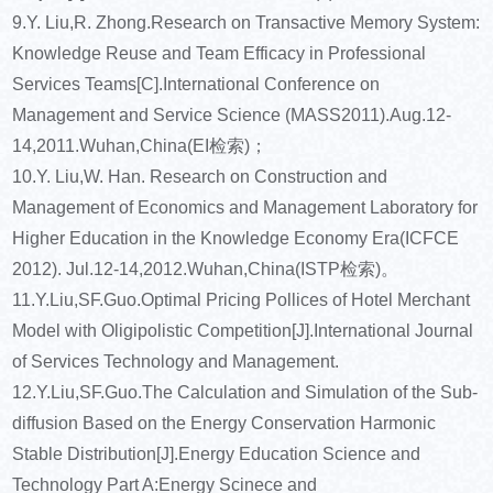
9.Y. Liu,R. Zhong.Research on Transactive Memory System:
Knowledge Reuse and Team Efficacy in Professional
Services Teams[C].International Conference on
Management and Service Science (MASS2011).Aug.12-
14,2011.Wuhan,China(EI检索)；
10.Y. Liu,W. Han. Research on Construction and
Management of Economics and Management Laboratory for
Higher Education in the Knowledge Economy Era(ICFCE
2012). Jul.12-14,2012.Wuhan,China(ISTP检索)。
11.Y.Liu,SF.Guo.Optimal Pricing Pollices of Hotel Merchant
Model with Oligipolistic Competition[J].International Journal
of Services Technology and Management.
12.Y.Liu,SF.Guo.The Calculation and Simulation of the Sub-
diffusion Based on the Energy Conservation Harmonic
Stable Distribution[J].Energy Education Science and
Technology Part A:Energy Scinece and